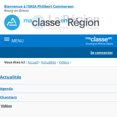
Panneau de gestion des cookies
Bienvenue à l'EREA Philibert Commerson
Menu de la rubrique
Contenu
Bourg-en-Bresse
MENU
Se connecter
Vous êtes ici :
Accueil
›
Actualités
›
Vidéos
›
Actualités
Agenda
Chantiers
Vidéos